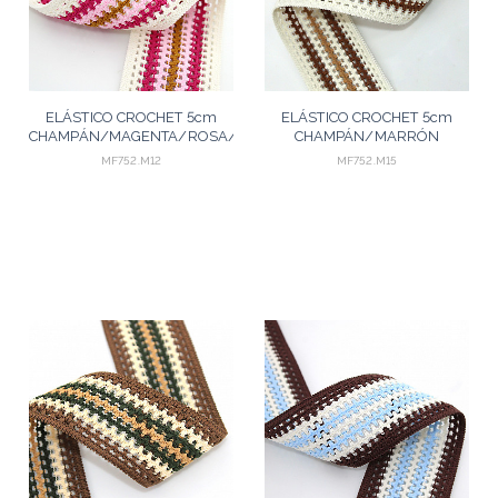
ELÁSTICO CROCHET 5cm
ELÁSTICO CROCHET 5cm
CHAMPÁN/MAGENTA/ROSA/MOSTAZA
CHAMPÁN/MARRÓN
25m
MEDIO/BEGE 25m
MF752.M12
MF752.M15