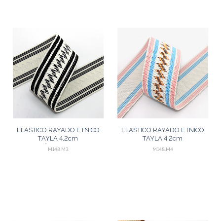
ELASTICO RAYADO ETNICO
ELASTICO RAYADO ETNICO
TAYLA 4,2cm
TAYLA 4,2cm
CHAMPÁN/NEGRO 25m
ROSA/AZUL/MOSTAZA/CHAMP
M148.M3
M148.M4
25m