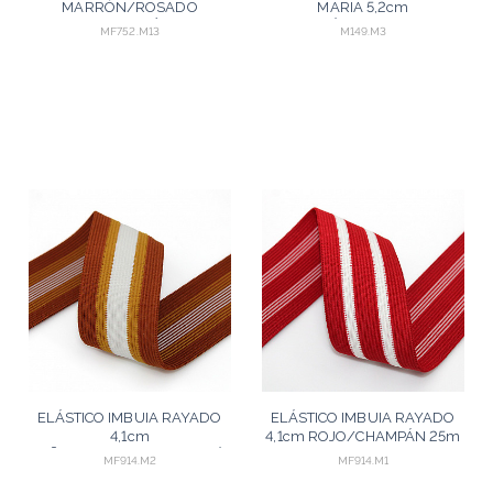
MARRÓN/ROSADO
MARIA 5,2cm
ANTIGUO/SALMÓN/ROSA
CHAMPÁN/NEGRO 25m
MF752.M13
M149.M3
ENVEJECIDO 25m
ELÁSTICO IMBUIA RAYADO
ELÁSTICO IMBUIA RAYADO
4,1cm
4,1cm ROJO/CHAMPÁN 25m
COÑAC/MOSTAZA/CHAMPÁN
MF914.M2
MF914.M1
25m