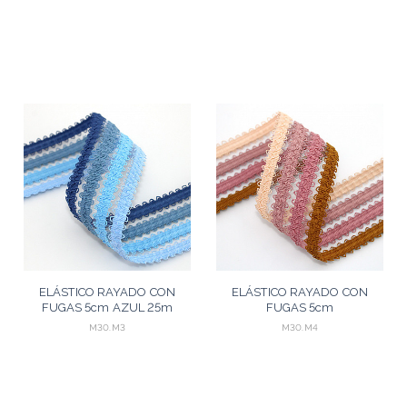
ELÁSTICO RAYADO CON
ELÁSTICO RAYADO CON
FUGAS 5cm AZUL 25m
FUGAS 5cm
MOSTAZA/ROSA/CRUDO
M30.M3
M30.M4
25m