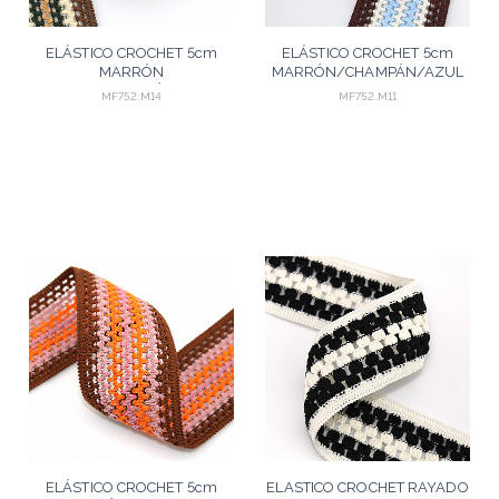
ELÁSTICO CROCHET 5cm
ELÁSTICO CROCHET 5cm
MARRÓN
MARRÓN/CHAMPÁN/AZUL
MEDIO/MELOCOTÓN/VERDE/BEIGE
CELESTE 25m
MF752.M14
MF752.M11
25m
ELÁSTICO CROCHET 5cm
ELASTICO CROCHET RAYADO