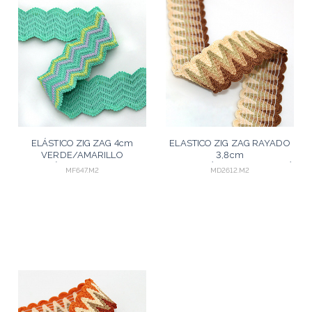
ELÁSTICO ZIG ZAG 4cm
ELASTICO ZIG ZAG RAYADO
VERDE/AMARILLO
3,8cm
BEBÉ/LAVANDA 25m
MELOCOTÓN/BEIGE/MARRÓN
MF647.M2
MD2612.M2
MEDIO 25m