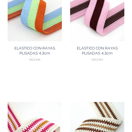
ELÁSTICO CON RAYAS
ELÁSTICO CON RAYAS
PLISADAS 4,3cm
PLISADAS 4,3cm
SALMÓN/VERDE
VINO/ROSADO 25m
M23.M4
M23.M3
PASTEL/AZUL CELESTE 25m