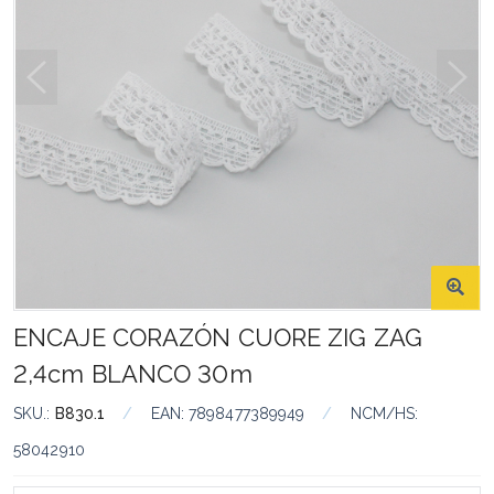
ENCAJE CORAZÓN CUORE ZIG ZAG
2,4cm BLANCO 30m
SKU.:
B830.1
/
EAN:
7898477389949
/
NCM/HS:
58042910