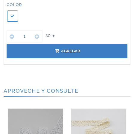
Color:
COLOR
30
m
AGREGAR
APROVECHE Y CONSULTE