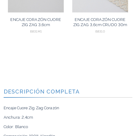
ENCAJE CORAZÓN CUORE
ENCAJE CORAZÓN CUORE
ZIG ZAG 3,6cm
ZIG ZAG 3,6cm CRUDO 30m
BLANCO/MIXTO 30m
B831.M1
B831.0
DESCRIPCIÓN COMPLETA
Encaje Cuore Zig Zag Corazón
Anchura: 2,4cm
Color: Blanco