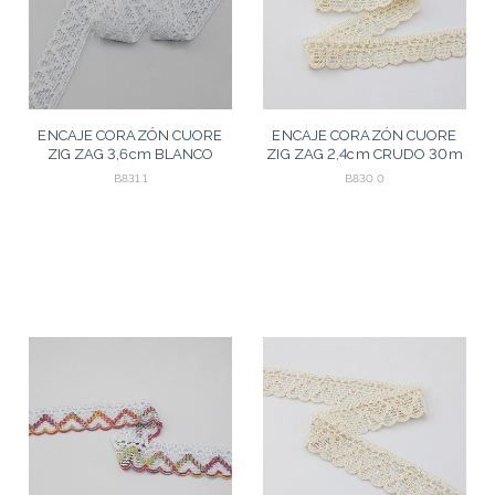
ENCAJE CORAZÓN CUORE
ENCAJE CORAZÓN CUORE
ZIG ZAG 3,6cm BLANCO
ZIG ZAG 2,4cm CRUDO 30m
30m
B831.1
B830.0