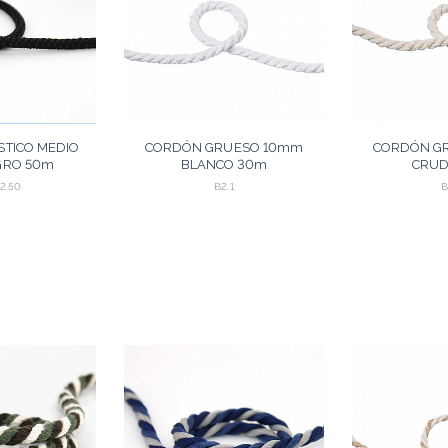
TICO MEDIO
CORDÓN GRUESO 10mm
CORDÓN G
GRO 50m
BLANCO 30m
CRUD
2.50
B2.1
B
GREGAR
AGREGAR