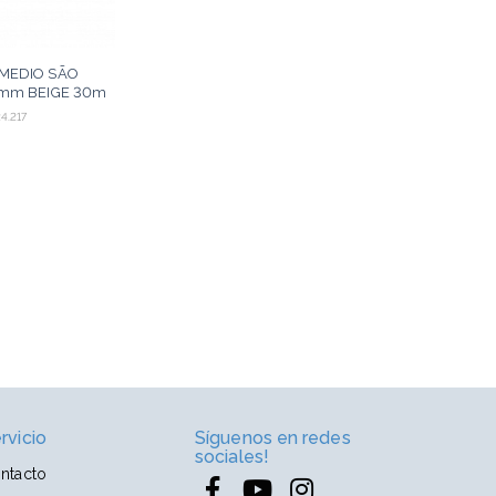
MEDIO SÃO
mm BEIGE 30m
4.217
AGREGAR
rvicio
Síguenos en redes
sociales!
ntacto