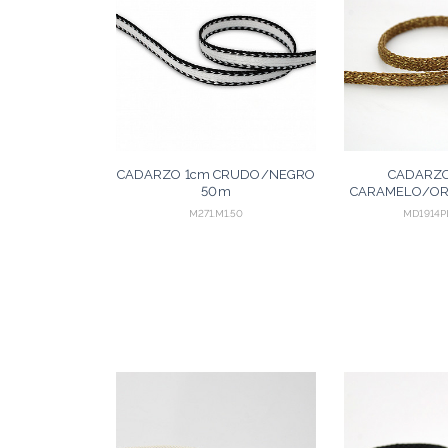
CADARZO 1cm CRUDO/NEGRO
CADARZ
50m
CARAMELO/OR
M271.M1.50
MD1914P
AGREGAR
A