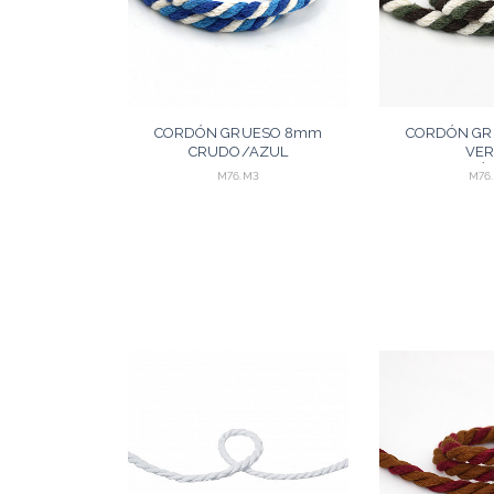
CORDÓN GRUESO 8mm
CORDÓN G
CRUDO/AZUL
VE
TURQUESA/AZUL REAL 10m
OLIVA/MARRÓ
M76.M3
M76
AGREGAR
A