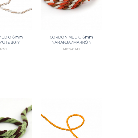
MEDIO 6mm
CORDÓN MEDIO 6mm
YUTE 30m
NARANJA/MARRÓN
MEDIO/ARENA 30m
37.M1
MD1941.M3
AGREGAR
AGREGAR