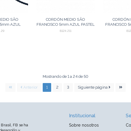
EDIO SÃO
CORDÓN MEDIO SÃO
CORDÓN 
 5mm AZUL
FRANCISCO 5mm AZUL PASTEL
FRANCISCO 5
O 30m
30m
.29
B124.211
B12
GREGAR
AGREGAR
Mostrando de 1 a 24 de 50
Anterior
1
2
3
Siguiente página
Institucional
Se
Brasil, FB se ha
Sobre nosotros
Co
desarrollo y