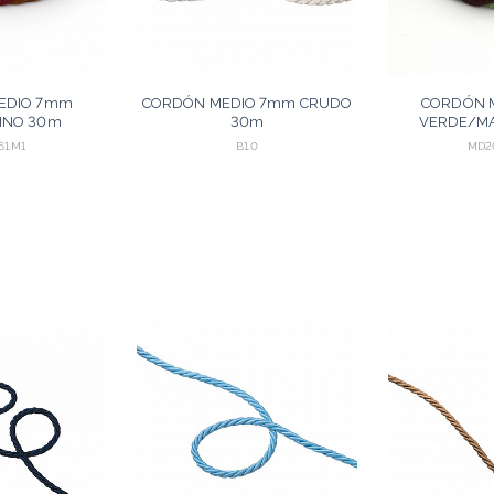
EDIO 7mm
CORDÓN MEDIO 7mm CRUDO
CORDÓN 
INO 30m
30m
VERDE/M
1.M1
B1.0
MD2
GREGAR
AGREGAR