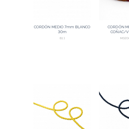
CORDÓN MEDIO 7mm BLANCO
CORDÓN M
30m
COÑAC/V
B1.1
MD206
AGREGAR
A