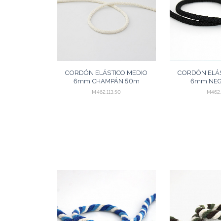
CORDÓN ELÁSTICO MEDIO
CORDÓN ELÁS
6mm CHAMPÁN 50m
6mm NE
M462.113.50
M462.
AGREGAR
A