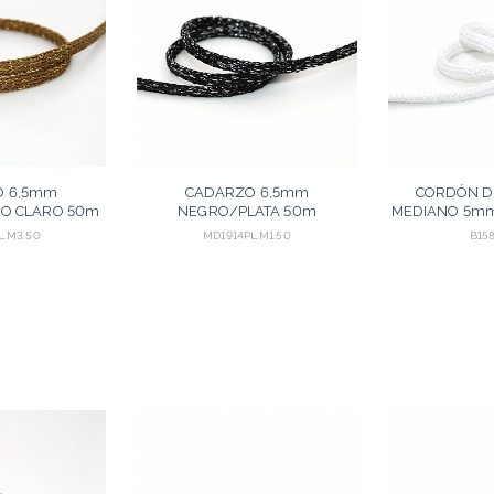
O 6,5mm
CADARZO 6,5mm
CORDÓN D
O CLARO 50m
NEGRO/PLATA 50m
MEDIANO 5mm
L.M3.50
MD1914PL.M1.50
B158
GREGAR
AGREGAR