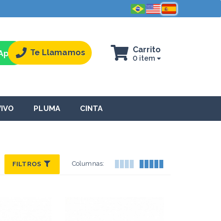
Carrito
Te Llamamos
App
0 item
VIVO
PLUMA
CINTA
Columnas:
FILTROS