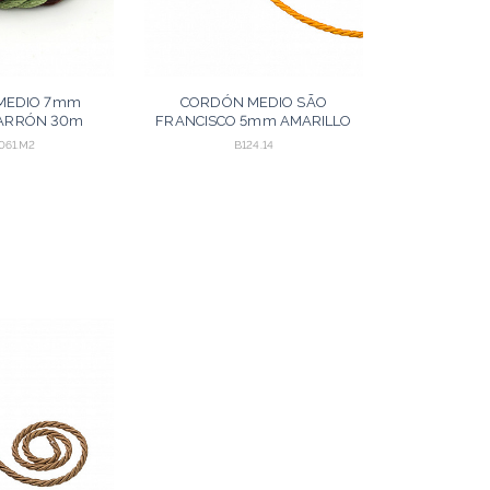
MEDIO 7mm
CORDÓN MEDIO SÃO
ARRÓN 30m
FRANCISCO 5mm AMARILLO
30m
061.M2
B124.14
AGREGAR
AGREGAR